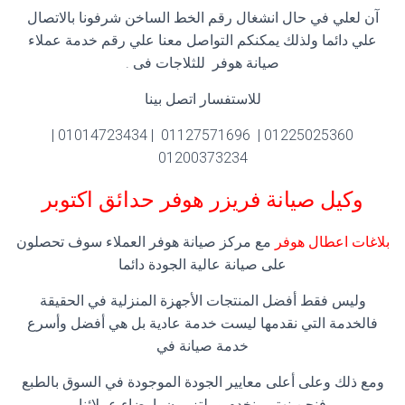
آن لعلي في حال انشغال رقم الخط الساخن شرفونا بالاتصال
علي دائما ولذلك يمكنكم التواصل معنا علي رقم خدمة عملاء
صيانة هوفر للثلاجات فى .
للاستفسار اتصل بينا
01225025360 | 01127571696 | 01014723434 |
01200373234
وكيل صيانة فريزر هوفر
حدائق اكتوبر
بلاغات اعطال هوفر
مع مركز صيانة هوفر العملاء سوف تحصلون
على صيانة عالية الجودة دائما
وليس فقط أفضل المنتجات الأجهزة المنزلية في الحقيقة
فالخدمة التي نقدمها ليست خدمة عادية بل هي أفضل وأسرع
خدمة صيانة في
ومع ذلك وعلى أعلى معايير الجودة الموجودة في السوق بالطبع
فنحن نهتم ونخدم وملتزمون بارضاء عملائنا