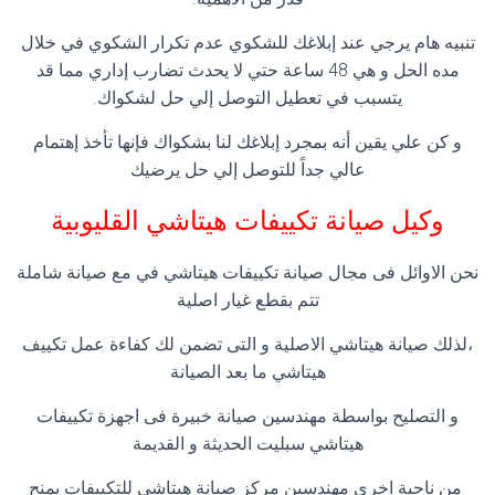
تنبيه هام يرجي عند إبلاغك للشكوي عدم تكرار الشكوي في خلال
مده الحل و هي 48 ساعة حتي لا يحدث تضارب إداري مما قد
يتسبب في تعطيل التوصل إلي حل لشكواك.
و كن علي يقين أنه بمجرد إبلاغك لنا بشكواك فإنها تأخذ إهتمام
عالي جداً للتوصل إلي حل يرضيك
وكيل صيانة تكييفات هيتاشي القليوبية
نحن الاوائل فى مجال صيانة تكييفات هيتاشي في مع صيانة شاملة
تتم بقطع غيار اصلية
،لذلك صيانة هيتاشي الاصلية و التى تضمن لك كفاءة عمل تكييف
هيتاشي ما بعد الصيانة
و التصليح بواسطة مهندسين صيانة خبيرة فى اجهزة تكييفات
هيتاشي سبليت الحديثة و القديمة
من ناحية اخري مهندسين مركز صيانة هيتاشي للتكييفات يمنح