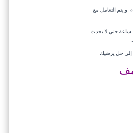
للمدير العام. و يتم التعامل مع
تنبيه هام يرجي عند إبلاغك للشكوي عدم تكرار الشكوي في خلال مده الحل و هي 48 ساعة حتي لا يحدث
.
ل إلي حل يرضيك
مف