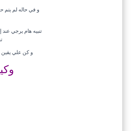
ت
و كن علي يقين أ
وكي