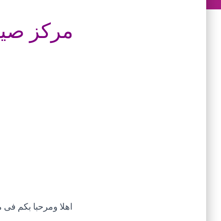
مركز صيانة 
اهلا ومرحبا بكم فى
م