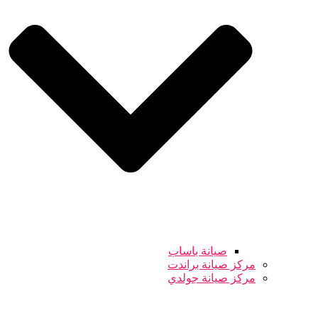
صيانة باساب
مركز صيانة براندت
مركز صيانة جولدي