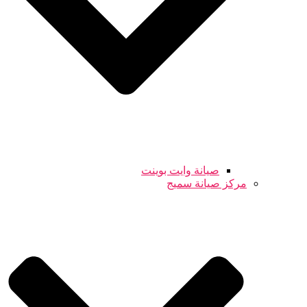
صيانة وايت بوينت
مركز صيانة سميج