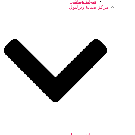
صيانة هيتاشى
مركز صيانة ويرلبول