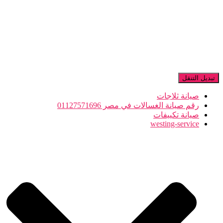
تبديل التنقل
صيانة ثلاجات
رقم صيانة الغسالات في مصر 01127571696
صيانة تكييفات
westing-service