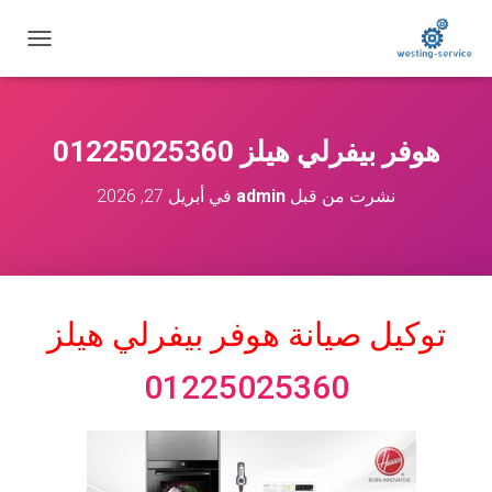
ت
ب
د
ي
ل
هوفر بيفرلي هيلز 01225025360
ا
ل
نشرت من قبل
admin
في
أبريل 27, 2026
ت
ن
ق
ل
توكيل صيانة هوفر بيفرلي هيلز
01225025360