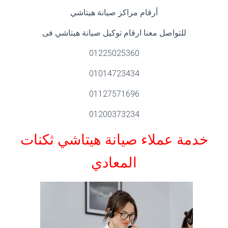
أرقام مراكز صيانة هيتاشي
للتواصل معنا ارقام توكيل صيانة هيتاشي فى
01225025360
01014723434
01127571696
01200373234
خدمة عملاء صيانة هيتاشي ثكنات
المعادي