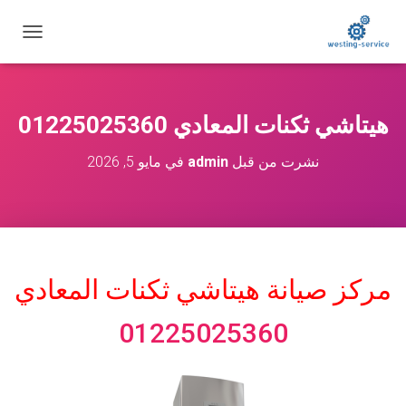
ت
ب
د
ي
ل
هيتاشي ثكنات المعادي 01225025360
ا
ل
نشرت من قبل
admin
في
مايو 5, 2026
ت
ن
ق
ل
مركز صيانة هيتاشي
ثكنات المعادي
01225025360