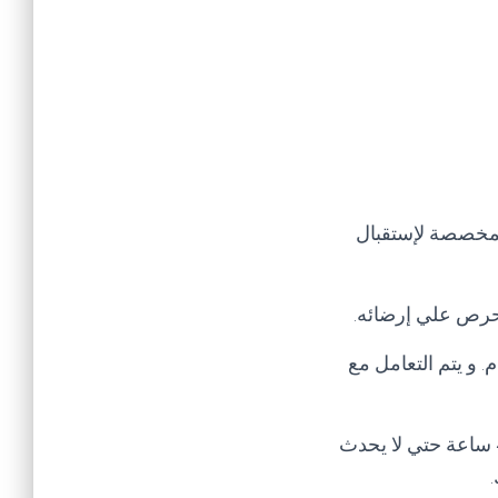
لمخصصة لإستقبال
 نحرص علي إرضائه
.
للمدير العام. و يتم التعامل مع
تنبيه هام يرجي عند إبلاغك للشكوي عدم تكرار الشكوي في خلال مده الحل و هي 48 ساعة حتي لا يحدث
.