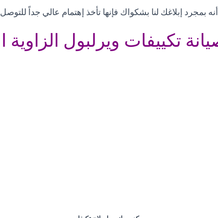
نه بمجرد إبلاغك لنا بشكواك فإنها تأخذ إهتمام عالي جداً للتوص
انة تكييفات ويرلبول الزاوية ا