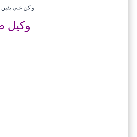
و كن علي يقين أ
وكيل صي