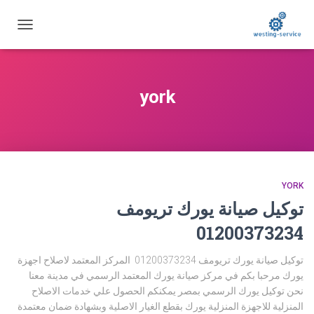
تبديل
التنقل
york
YORK
توكيل صيانة يورك تريومف
01200373234
توكيل صيانة يورك تريومف 01200373234 المركز المعتمد لاصلاح اجهزة
يورك مرحبا بكم في مركز صيانة يورك المعتمد الرسمي في مدينة معنا
نحن توكيل يورك الرسمي بمصر يمكنكم الحصول علي خدمات الاصلاح
المنزلية للاجهزة المنزلية يورك بقطع الغيار الاصلية وبشهادة ضمان معتمدة