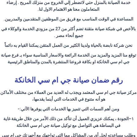
خدمة الصيانة بالمنزل حتي لاتضطر إلي الخروج من منزلك المريح . إرضاء
المتعاملون معنا هو الاهتمام الاول لنا
.
المساعدة في الوقت المناسب مع فريق من الموظفين المتقدمين والمدربين
.
بالأخص في شبكة صيانة متقنة تضم أكثر من 27 من مزودي الخدمة والوكلاء في
جميع أنحاء مصر
.
نحن شركة نابضة بالحياة ولدينا الكثير من العمل المتقن يمكننا القيام به دائماً
توقع منا المزيد والمزيد من الخدمة الرائعة والاسعار المناسبة سواء بـ فرع صيانة
جي ام سي الخانكة او بكافة فروعنا المنتشرة بالمدن والمناطق الرئيسية
رقم ضمان صيانة جي ام سي الخانكة
مركز صيانة جي ام سي المعتمد ويجذب له العديد من العملاء من مختلف الأماكن
هو أنه متنوع في الخدمات التي أينما يقدمها،
ومن أهم السمات التي تتميز بها الخدمات التي يوفرها الآتي
:-
١
–
الجودة ، يمكنك عزيزي العميل أن تتأكد من ذلك الأمر من خلال طريقة غاية
في البساطة هي التواصل مع توكيل صيانة جي ام سي الخانكة
وطلب مساعدته لحل أي من المشاكل مما التي تواجهك مع أجهزتك جي ام سي