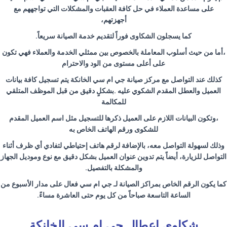
على مساعدة العملاء في حل كافة العقبات والمشكلات التي تواجههم مع
أجهزتهم،
كما يسجلون الشكاوى فوراً لتقديم خدمة الصيانة سريعاً
.
،أما من حيث أسلوب المعاملة بالخصوص بين ممثلي الخدمة والعملاء فهي تكون
على أعلى مستوى من الود والاحترام
كذلك عند التواصل مع مركز صيانة جي ام سي الخانكة يتم تسجيل كافة بيانات
العميل والعطل المقدم الشكوي عليه .بشكلٍ دقيق من قبل الموظف المتلقي
للمكالمة
،وتكون البيانات اللازم على العميل ذكرها للتسجيل مثل اسم العميل المقدم
للشكوى ورقم الهاتف الخاص به
وذلك لسهولة التواصل معه، بالإضافة لرقم هاتف إحتياطي لتفادي أي ظرف أثناء
التواصل للزيارة، أيضاً يتم تدوين عنوان العميل بشكل دقيق مع نوع وموديل الجهاز
والمشكلة بالتفصيل
.
كما يكون الرقم الخاص بمراكز الصيانة لـ جي ام سي فعال على مدار الأسبوع من
الساعة التاسعة صباحاً من كل يوم حتى العاشرة مساءً
.
شكاوي اعطال جي ام سي الخانكة