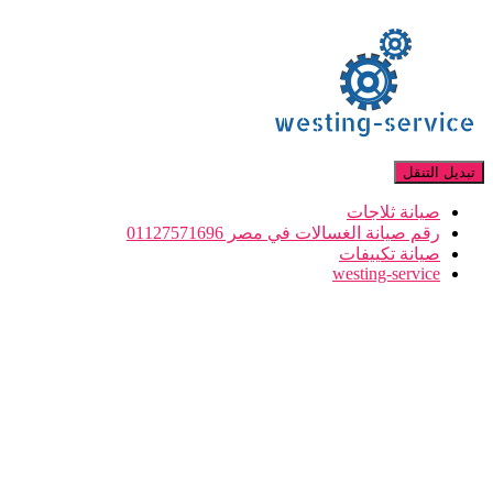
تبديل التنقل
صيانة ثلاجات
رقم صيانة الغسالات في مصر 01127571696
صيانة تكييفات
westing-service