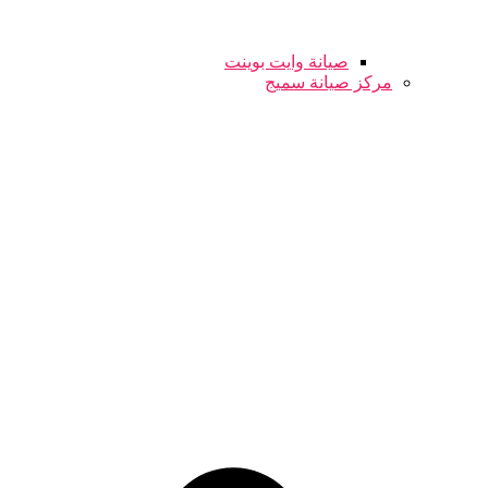
صيانة وايت بوينت
مركز صيانة سميج