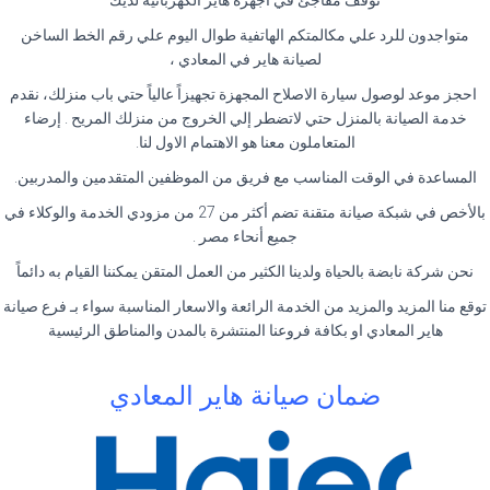
توقف مفاجئ في اجهزة هاير الكهربائية لديك
متواجدون للرد علي مكالمتكم الهاتفية طوال اليوم علي رقم الخط الساخن
لصيانة هاير في المعادي ،
احجز موعد لوصول سيارة الاصلاح المجهزة تجهيزاً عالياً حتي باب منزلك، نقدم
خدمة الصيانة بالمنزل حتي لاتضطر إلي الخروج من منزلك المريح . إرضاء
المتعاملون معنا هو الاهتمام الاول لنا.
المساعدة في الوقت المناسب مع فريق من الموظفين المتقدمين والمدربين.
بالأخص في شبكة صيانة متقنة تضم أكثر من 27 من مزودي الخدمة والوكلاء في
جميع أنحاء مصر .
نحن شركة نابضة بالحياة ولدينا الكثير من العمل المتقن يمكننا القيام به دائماً
توقع منا المزيد والمزيد من الخدمة الرائعة والاسعار المناسبة سواء بـ فرع صيانة
هاير المعادي او بكافة فروعنا المنتشرة بالمدن والمناطق الرئيسية
ضمان صيانة هاير المعادي