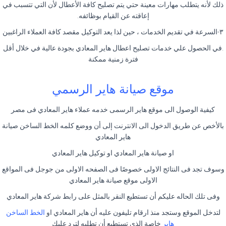
ذلك لأنه يتطلب مهارات معينة حتي يتم تصليح كافة الأعطال لأن التي تتسبب في
إعاقته عن القيام بوظائفه.
٣-السرعة في تقديم الخدمات ، حين لذا يعد التوكيل مقصد كافة العملاء الراغبين
.في الحصول علي خدمات تصليح اعطال هاير المعادي بجودة عالية في خلال أقل
فترة زمنية ممكنة
موقع صيانة هاير الرسمي
كيفية الوصول الى موقع هاير الرسمى خدمه عملاء هاير المعادي فى مصر
بالأخص عن طريق الدخول الى الانترنت إلى أن ووضع كلمه الخط الساخن صيانة
هاير المعادي
او صيانة هاير المعادي او توكيل هاير المعادي
وسوف تجد فى النتائج الاولى خصوصًا فى الصفحه الاولى من جوجل فى المواقع
الاولى موقع صيانة هاير المعادي
وفى تلك الحاله عليكم أن تستطيع النقر بالمثل على رابط شركة هاير المعادي
لتدخل الموقع وستجد منذ ارقام تليفون عليه أن هاير المعادي او
الخط الساخن
هاير
خاصة الذى تستطيع أن تطلبه لترد عليك