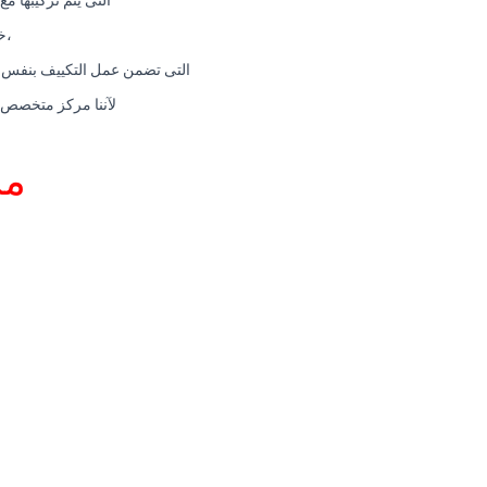
التى يتم تركيبها مع
،خ
التى تضمن عمل التكييف بنفس قو
لآننا مركز متخصص فى صيانة الا
مر