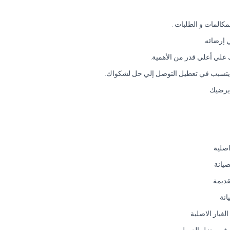
المات و الطلبات .
 إرضائه.
 يرضيك
اصلية
صيانة
قديمة
انة
غيار الاصلية