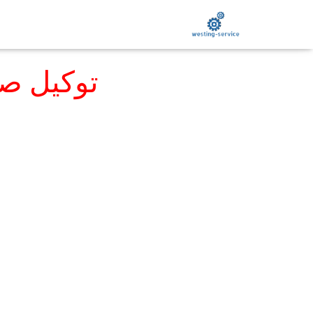
توكيل صي