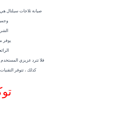
صيانة ثلاجات سيلتال هي
وجميع
الشرك
يوفر م
الرائ
فلا تترد عزيزي المستخدم و
كذلك ، تتوفر التقنيات
توك