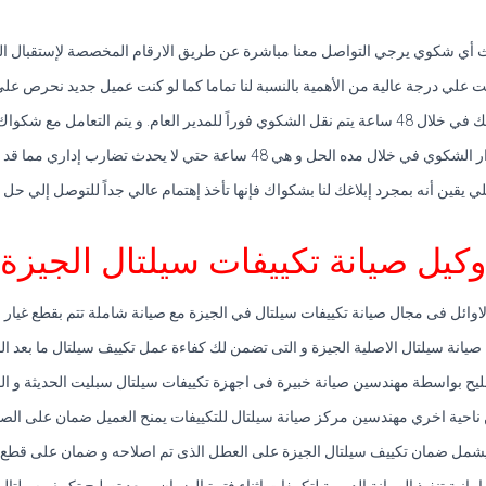
 أي شكوي يرجي التواصل معنا مباشرة عن طريق الارقام المخصصة لإستقبال المك
نت علي درجة عالية من الأهمية بالنسبة لنا تماما كما لو كنت عميل جديد نحرص علي
امل مع شكواك علي أعلي قدر من الأهمية.
تي لا يحدث تضارب إداري مما قد يتسبب في تعطيل التوصل إلي حل لشكواك.
ي يقين أنه بمجرد إبلاغك لنا بشكواك فإنها تأخذ إهتمام عالي جداً للتوصل إلي حل
وكيل صيانة تكييفات سيلتال الجيزة
اوائل فى مجال صيانة تكييفات سيلتال في الجيزة مع صيانة شاملة تتم بقطع غيار 
صيانة سيلتال الاصلية الجيزة و التى تضمن لك كفاءة عمل تكييف سيلتال ما بعد ال
ليح بواسطة مهندسين صيانة خبيرة فى اجهزة تكييفات سيلتال سبليت الحديثة و ال
احية اخري مهندسين مركز صيانة سيلتال للتكييفات يمنح العميل ضمان على الصي
يشمل ضمان تكييف سيلتال الجيزة على العطل الذى تم اصلاحه و ضمان على قطع ال