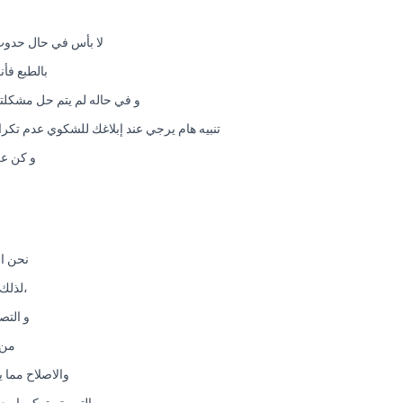
لا بأس في حال حدوث
بالطبع فأ
و في حاله لم يتم حل مشكلتك في خلال 48 ساعة يتم نقل الشكوي فوراً للمدير العام. و يتم التع
تنبيه هام يرجي عند إبلاغك للشكوي عدم تكرار الشكوي في خلال مده الحل و هي 48 ساعة ح
و كن عل
نحن ال
،لذلك 
و التص
من ن
والاصلاح مما 