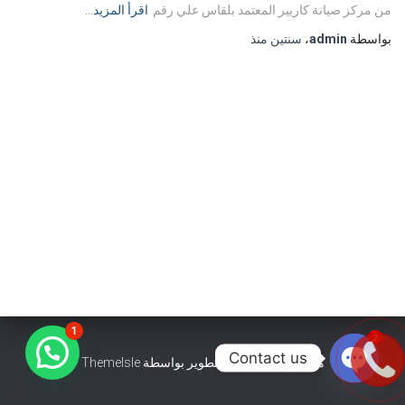
من مركز صيانة كاريير المعتمد بلقاس علي رقم
اقرأ المزيد…
بواسطة
admin
،
سنتين
منذ
1
2
Contact us
هستيا (Hestia) | تّم التطوير بواسطة
ThemeIsle
OPEN