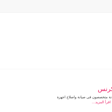
انة سميج 30 سنة من الخبرة فى مجال الصيانة متخصصون فى صيانة واصلاح اجهزة
اقرأ المزيد…