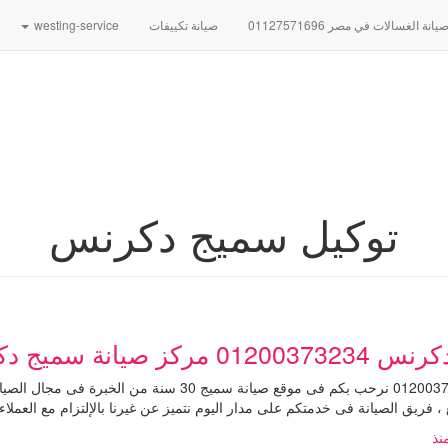
نة الغسالات في مصر 01127571696
صيانة تكييفات
westing-service
توكيل سميج دكرنس
انة سميج دكرنس
رقم توكيل صيانة سميج دكرنس 01200373234 نرحب بكم فى موقع صي
 فريق الصيانة فى خدمتكم على مدار اليوم نتميز عن غيرنا بالإلتزام مع العملاء
نذ