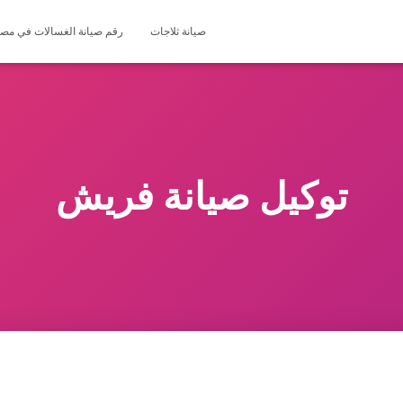
صيانة ثلاجات
رقم صيانة الغسالات في مصر 127571696
توكيل صيانة فريش