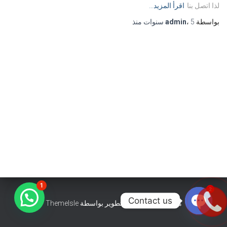
لذا اتصل بنا
اقرأ المزيد…
بواسطة
5 سنوات
،
admin
منذ
1
2
Contact us
هستيا (Hestia) | تّم التطوير بواسطة
ThemeIsle
OPEN