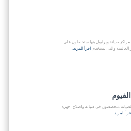
يث ان من خلال مراكز صيانة ويرلبول بنها ستحصلون على
 العالمية والتى تستخدم
اقرأ المزيد…
كم فى موقع صيانة ويرلبول 30 سنة من الخبرة فى مجال الصيانة متخصصون فى صيانة واصلاح اجهزة
قرأ المزيد…