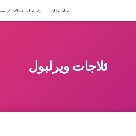
صيانة ثلاجات
رقم صيانة الغسالات في مصر 127571696
ثلاجات ويرلبول