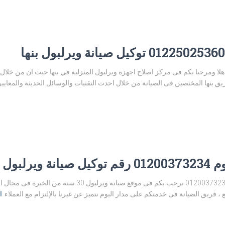
كز صيانة ويرلبول بنها 01225025360 اهلا ومرحبا بكم فى مركز اصلاح اجهزة ويرلبول المنزلية في بنها ح
ق بنها المختصين فى الصيانة من خلال احدث التقنيات والوسائل الحديثة والمعايير
 الفيوم
رقم تليفون توكيل صيانة ويرلبول الفيوم 01200373234 نرحب ب
، فريق الصيانة فى خدمتكم على مدار اليوم نتميز عن غيرنا بالإلتزام مع العملاء
ا