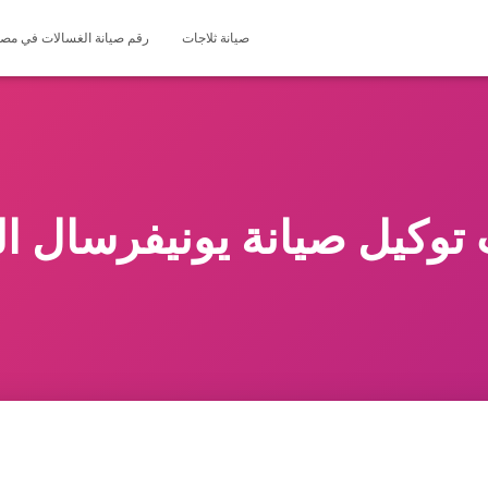
صيانة ثلاجات
رقم صيانة الغسالات في مصر 127571696
توكيل صيانة يونيفرسال ا