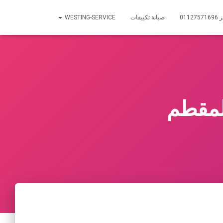
01
صيانة تكييفات
WESTING-SERVICE
لمقطم