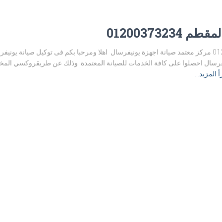
012003732
توكيل صيانة يونيفرسال المقطم 01200373234 مركز معتمد صيانة اجهزة يونيفرسال اهلا ومرحبا بكم فى توكيل
رسال احصلوا على كافة الخدمات للصيانة المعتمدة. وذلك عن طريقروكسي المخت
أ المزيد…