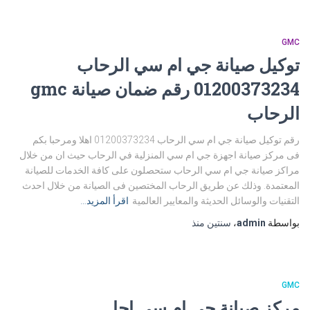
GMC
توكيل صيانة جي ام سي الرحاب
01200373234 رقم ضمان صيانة gmc
الرحاب
رقم توكيل صيانة جي ام سي الرحاب 01200373234 اهلا ومرحبا بكم
فى مركز صيانة اجهزة جي ام سي المنزلية في الرحاب حيث ان من خلال
مراكز صيانة جي ام سي الرحاب ستحصلون على كافة الخدمات للصيانة
المعتمدة. وذلك عن طريق الرحاب المختصين فى الصيانة من خلال احدث
التقنيات والوسائل الحديثة والمعايير العالمية
اقرأ المزيد…
بواسطة
admin
،
سنتين
منذ
GMC
مركز صيانة جي ام سي اجا