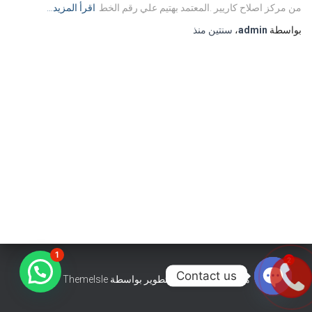
من مركز اصلاح كاريير .المعتمد بهتيم علي رقم الخط
اقرأ المزيد…
بواسطة
admin
،
سنتين
منذ
1
2
Contact us
هستيا (Hestia) | تّم التطوير بواسطة
ThemeIsle
OPEN