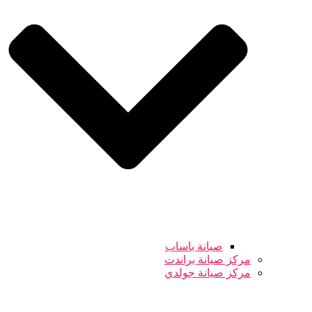
صيانة باساب
مركز صيانة براندت
مركز صيانة جولدي