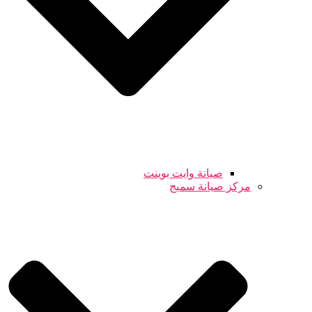
صيانة وايت بوينت
مركز صيانة سميج