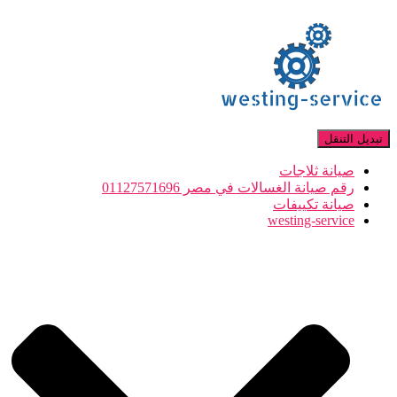
تبديل التنقل
صيانة ثلاجات
رقم صيانة الغسالات في مصر 01127571696
صيانة تكييفات
westing-service