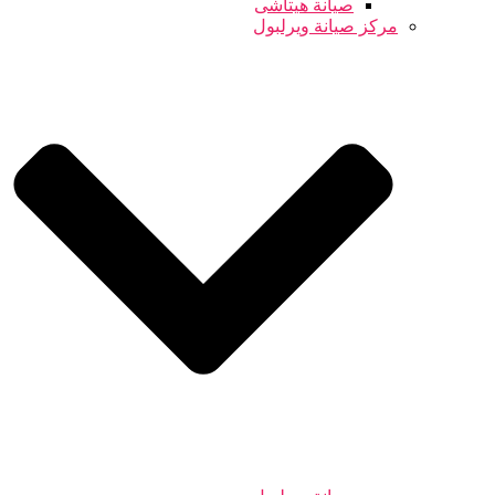
صيانة هيتاشى
مركز صيانة ويرلبول