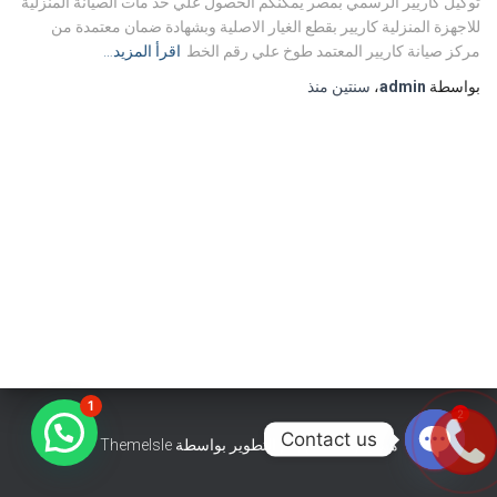
توكيل كاريير الرسمي بمصر يمكنكم الحصول علي خد مات الصيانة المنزلية
للاجهزة المنزلية كاريير بقطع الغيار الاصلية وبشهادة ضمان معتمدة من
مركز صيانة كاريير المعتمد طوخ علي رقم الخط
اقرأ المزيد…
بواسطة
admin
،
سنتين
منذ
1
2
Contact us
هستيا (Hestia) | تّم التطوير بواسطة
ThemeIsle
OPEN