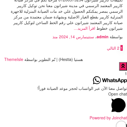
كاريير المعتمد الرسمي في مدينة شيراتون معنا نحن توكيل كاريير
الرسمي بمصر يمكنكم الحصول علي خد مات الصيانة المنزلية للاجهزة
المنزلية كاريير بقطع الغيار الاصلية وبشهادة ضمان معتمدة من مركز
صيانة كاريير المعتمد شيراتون علي رقم الخط الساخن لتوكيل كاريير
شيراتون خطوط
اقرأ المزيد…
بواسطة
admin
،
سنتين
مارس 14, 2024
منذ
تعدد
1
2
التالي
صفحات
هستيا (Hestia) | تّم التطوير بواسطة
ThemeIsle
المقالات
1
تواصل معنا الآن عبر الواتساب لحجز موعد الصيانة فوراً!
Open chat
Powered by
Joinchat