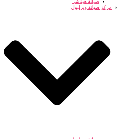
صيانة هيتاشى
مركز صيانة ويرلبول