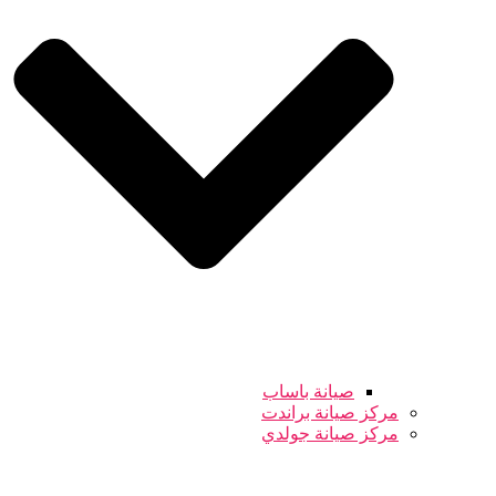
صيانة باساب
مركز صيانة براندت
مركز صيانة جولدي