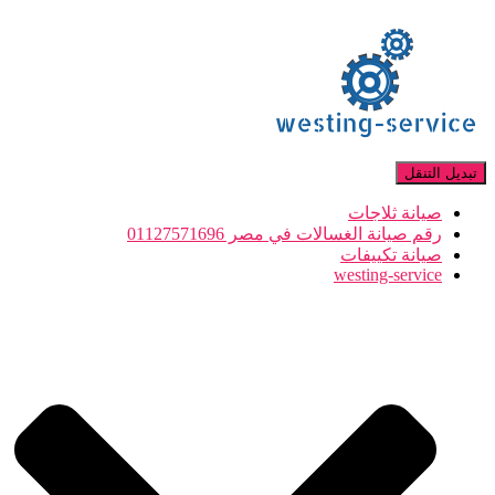
تبديل التنقل
صيانة ثلاجات
رقم صيانة الغسالات في مصر 01127571696
صيانة تكييفات
westing-service