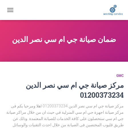
تبديل
التنقل
ضمان صيانة جي ام سي نصر الدين
GMC
مركز صيانة جي ام سي نصر الدين
01200373234
مركز صيانة جي ام سي نصر الدين 01200373234 اهلا ومرحبا بكم فى
مركز صيانة اجهزة جي ام سي المنزلية في حيث ان من خلال مراكز صيانة
جي ام سي ستحصلون على كافة الخدمات للصيانة المعتمدة. وذلك عن
طريق قليوب المختصين فى الصيانة من خلال احدث التقنيات والوسائل