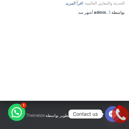
الحديثة والمعايير العالمية
اقرأ المزيد…
بواسطة
3 أشهر
،
admin
منذ
1
2
Contact us
هستيا (Hestia) | تّم التطوير بواسطة
ThemeIsle
OPEN