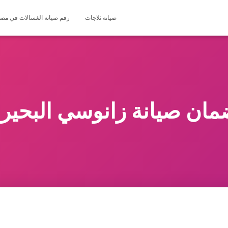
صيانة ثلاجات
رقم صيانة الغسالات في مصر 127571696
ان صيانة زانوسي البحير