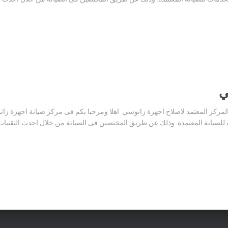
ي
م صيانة زانوسي البحيرة 01225025360 المركز المعتمد لاصلاح اجهزة زانوسي اهلا ومرحبا بكم فى مركز ص
يانة المعتمدة. وذلك عن طريق المختصين فى الصيانة من خلال احدث التقنيات وال