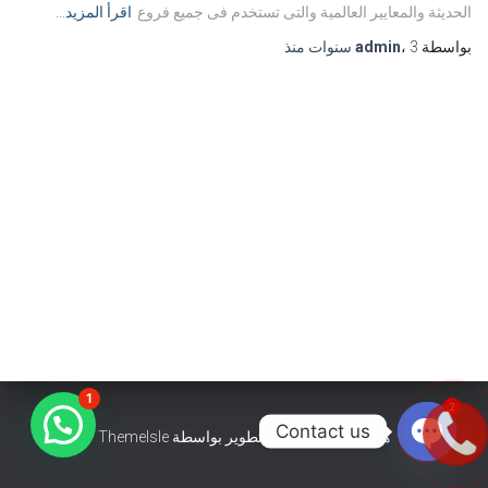
الحديثة والمعايير العالمية والتى تستخدم فى جميع فروع
اقرأ المزيد…
بواسطة
3 سنوات
،
admin
منذ
1
2
Contact us
هستيا (Hestia) | تّم التطوير بواسطة
ThemeIsle
OPEN