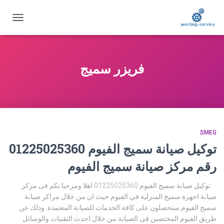
تبديل
التنقل
فريزر سميج
SMEG
توكيل صيانة سميج الفيوم 01225025360
رقم مركز صيانة سميج الفيوم
توكيل صيانة سميج الفيوم 01225025360 اهلا ومرحبا بكم فى مركز
صيانة اجهزة سميج المنزلية في الفيوم حيث ان من خلال مراكز صيانة
سميج الفيوم ستحصلون على كافة الخدمات للصيانة المعتمدة. وذلك عن
طريق الفيوم المختصين فى الصيانة من خلال احدث التقنيات والوسائل