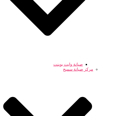
صيانة وايت بوينت
مركز صيانة سميج