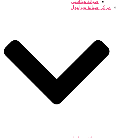
صيانة هيتاشى
مركز صيانة ويرلبول