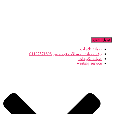
تبديل التنقل
صيانة ثلاجات
رقم صيانة الغسالات في مصر 01127571696
صيانة تكييفات
westing-service