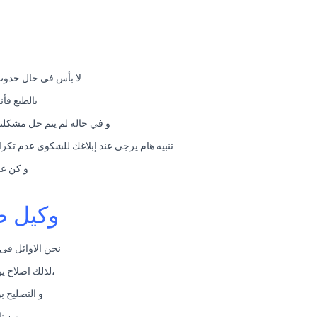
لا بأس في حال حدوث
بالطبع فأ
و في حاله لم يتم حل مشكلتك في خلال 48 ساعة يتم نقل الشكوي فوراً للمدير العام. و يتم التع
تنبيه هام يرجي عند إبلاغك للشكوي عدم تكرار الشكوي في خلال مده الحل و هي 48 ساعة ح
و كن عل
وكيل ص
نحن الاوائل فى 
،لذلك اصلاح ي
و التصليح 
من نا