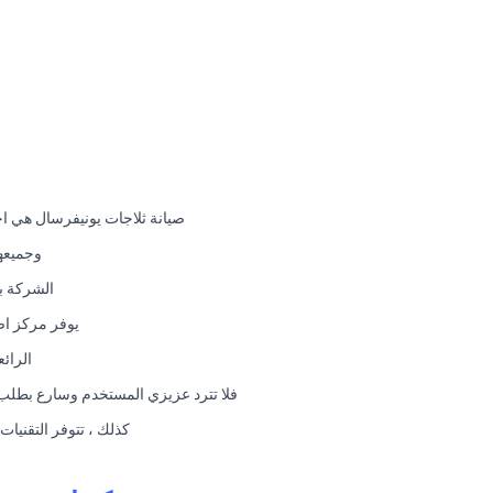
صيانة ثلاجات يونيفرسال هي ا
وجميعهم
الشركة بج
يوفر مركز اص
الرائ
فلا تترد عزيزي المستخدم وسارع بطلب خ
كذلك ، تتوفر التقنيات