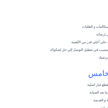
المات و الطلبات .
 إرضائه.
 يرضيك
لخامس
قطع غيار اصلية
 بعد الصيانة
و القديمة
يانة