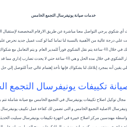
خدمات صيانة يونيفرسال التجمع الخامس
 أي شكوي يرجي التواصل معنا مباشرة عن طريق الارقام المخصصة لإستقبال المك
نت علي درجة عالية من الأهمية بالنسبة لنا تماما كما لو كنت عميل جديد نحرص علي
امل مع شكواك علي أعلي قدر من الأهمية.
تي لا يحدث تضارب إداري مما قد يتسبب في تعطيل التوصل إلي حل لشكواك.
ي يقين أنه بمجرد إبلاغك لنا بشكواك فإنها تأخذ إهتمام عالي جداً للتوصل إلي حل
يانة تكييفات يونيفرسال التجمع ا
مجال توكيل اصلاح تكييفات يونيفرسال في التجمع الخامس مع صيانة شاملة تتم ب
ونيفرسال الاصلية التجمع الخامس و التى تضمن لك كفاءة عمل تكييف يونيفرسال ما
بواسطة مهندسين مركز اصلاح خبيرة فى اجهزة تكييفات يونيفرسال سبليت الحديثة 
حية اخري مهندسين مركز صيانة يونيفرسال للتكييفات يمنح العميل ضمان على الص