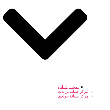
صيانة باساب
مركز صيانة براندت
مركز صيانة جولدي