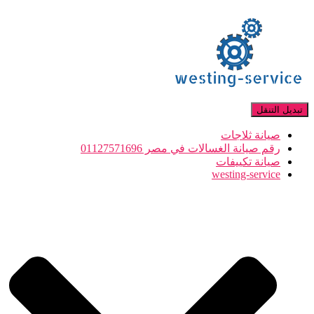
تبديل التنقل
صيانة ثلاجات
رقم صيانة الغسالات في مصر 01127571696
صيانة تكييفات
westing-service