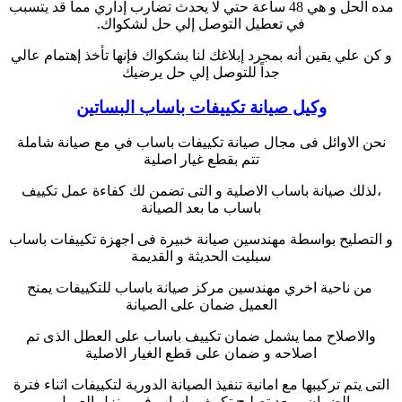
مده الحل و هي 48 ساعة حتي لا يحدث تضارب إداري مما قد يتسبب
في تعطيل التوصل إلي حل لشكواك.
و كن علي يقين أنه بمجرد إبلاغك لنا بشكواك فإنها تأخذ إهتمام عالي
جداً للتوصل إلي حل يرضيك
وكيل صيانة تكييفات باساب البساتين
نحن الاوائل فى مجال صيانة تكييفات باساب في مع صيانة شاملة
تتم بقطع غيار اصلية
،لذلك صيانة باساب الاصلية و التى تضمن لك كفاءة عمل تكييف
باساب ما بعد الصيانة
و التصليح بواسطة مهندسين صيانة خبيرة فى اجهزة تكييفات باساب
سبليت الحديثة و القديمة
من ناحية اخري مهندسين مركز صيانة باساب للتكييفات يمنح
العميل ضمان على الصيانة
والاصلاح مما يشمل ضمان تكييف باساب على العطل الذى تم
اصلاحه و ضمان على قطع الغيار الاصلية
التى يتم تركيبها مع امانية تنفيذ الصيانة الدورية لتكييفات اثناء فترة
الضمان و بعد تصليح تكييف باساب فى منزل العميل.