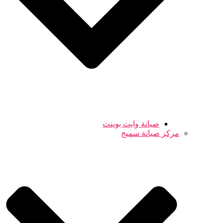
صيانة وايت بوينت
مركز صيانة سميج