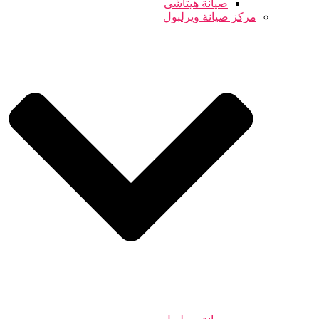
صيانة هيتاشى
مركز صيانة ويرلبول