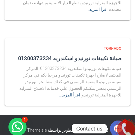
للاجهزة المنزلية تورنيدو بقطع الغيار الاصلية وبشهادة ضمان
معتمدة
اقرأ المزيد…
TORNADO
صيانة تكييفات تورنيدو اسكندريه 01200373234
صيانة تكييفات تورنيدو اسكندريه 01200373234 المركز
المعتمد لاصلاح اجهزة تكييفات تورنيدو مرحبا بكم في مركز
صيانة تورنيدو المعتمد الرسمي في كذلك معنا نحن تورنيدو
الرسمي بمصر يمكنكم الحصول علي خدمات الاصلاح المنزلية
للاجهزة المنزلية تورنيدو
اقرأ المزيد…
1
2
Contact us
هستيا (Hestia) | تّم التطوير بواسطة
ThemeIsle