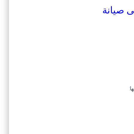
ى صيانة
ا: