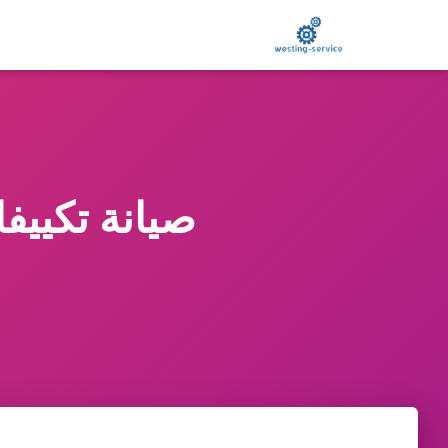
صيانة تكييفات ت