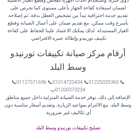
ذوي خبرة، واستخدام أحدث أجهزة الفحص وقطع الغيار الأصلية
لضمان استعادة كفاءة الجهاز بأعلى مستوى.
كما نحرص على
تقديم خدمة احترافية تبدأ من تشخيص العطل بدقة، ثم إصلاحه
بأسرع وقت ممكن، مع تقديم ضمان على أعمال الصيانة وقطع
الغيار المستبدلة. لذلك يمكنك الاعتماد علينا للحفاظ على كفاءة
تكييف تورنيدو وإطالة عمره الافتراضي.
أرقام مركز صيانة تكييفات تورنيدو
وسط البلد
📞 01225025360📞 01014723434📞 01127571696📞
01200373234ب
الإضافة إلى ذلك، نوفر خدمة الصيانة المنزلية داخل جميع مناطق
وسط البلد، مع الالتزام بمواعيد الزيارة، وتقديم أسعار مناسبة دون
أي تكاليف غير ضرورية.
تصليح تكييفات تورنيدو وسط البلد