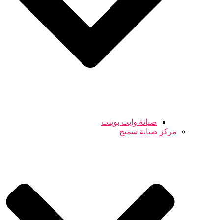
صيانة وايت بوينت
مركز صيانة سميج