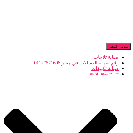
تبديل التنقل
صيانة ثلاجات
رقم صيانة الغسالات في مصر 01127571696
صيانة تكييفات
westing-service