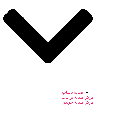
صيانة باساب
مركز صيانة براندت
مركز صيانة جولدي