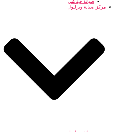
صيانة هيتاشى
مركز صيانة ويرلبول