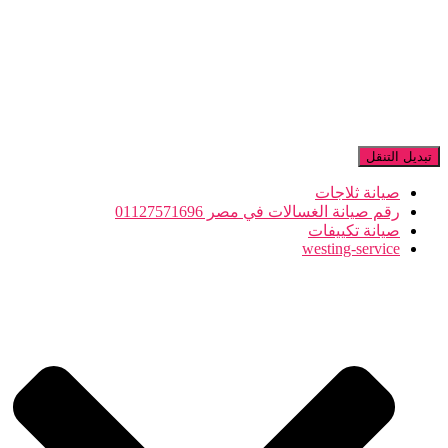
تبديل التنقل
صيانة ثلاجات
رقم صيانة الغسالات في مصر 01127571696
صيانة تكييفات
westing-service