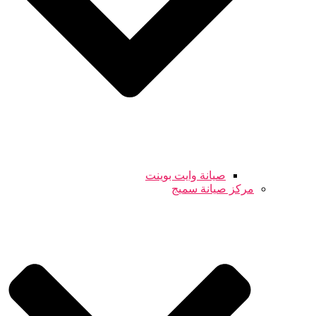
صيانة وايت بوينت
مركز صيانة سميج