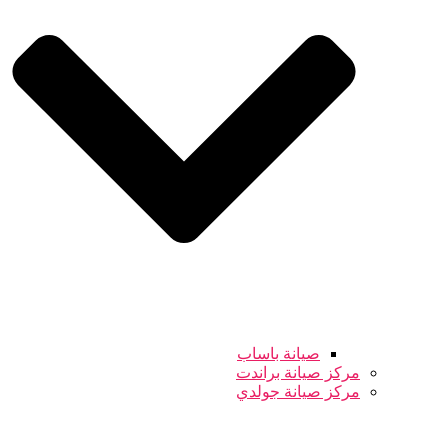
صيانة باساب
مركز صيانة براندت
مركز صيانة جولدي