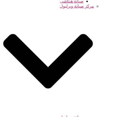
صيانة هيتاشى
مركز صيانة ويرلبول