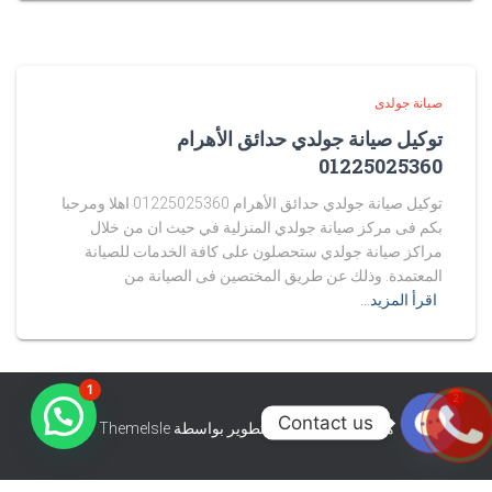
صيانة جولدى
توكيل صيانة جولدي حدائق الأهرام
01225025360
توكيل صيانة جولدي حدائق الأهرام 01225025360 اهلا ومرحبا
بكم فى مركز صيانة جولدي المنزلية في حيث ان من خلال
مراكز صيانة جولدي ستحصلون على كافة الخدمات للصيانة
المعتمدة. وذلك عن طريق المختصين فى الصيانة من
اقرأ المزيد…
1
2
Contact us
هستيا (Hestia) | تّم التطوير بواسطة
ThemeIsle
O
P