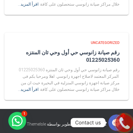
خلال مراكز صيانة زانوسي ستحصلون على كافة
اقرأ المزيد…
UNCATEGORIZED
رقم صيانة زانوسي حي أول وحي ثان المنتزه
01225025360
رقم صيانة زانوسي حي أول وحي ثان المنتزه 01225025360
المركز المعتمد لاصلاح اجهزة زانوسي اهلا ومرحبا بكم فى
مركز صيانة اجهزة زانوسي المنزلية في البحيرة حيث ان من
خلال مراكز صيانة زانوسي ستحصلون على كافة
اقرأ المزيد…
1
2
Contact us
هستيا (Hestia) | تّم التطوير بواسطة
ThemeIsle