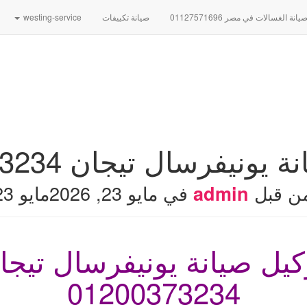
نة الغسالات في مصر 01127571696
صيانة تكييفات
westing-service
ونيفرسال تيجان 01200373234
ن قبل
في
مايو 23, 2026
مايو 23, 2026
admin
كيل صيانة يونيفرسال
تيجا
01200373234