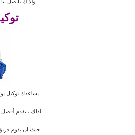
ولذلك ،اتصل بنا
توكي
يساعدك توكيل يون
لذلك ، يقدم أفضل خ
حيث ان يقوم فريق ا