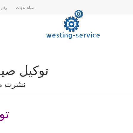
صيانة ثلاجات
رقم صيا
توكيل صيانة ي
نشرت م
تو