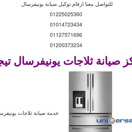
للتواصل معنا ارقام توكيل صيانة يونيفرسال
01225025360
01014723434
01127571696
01200373234
ز صيانة ثلاجات
يونيفرسال تيج
خدمة صيانة ثلاجات يونيفر