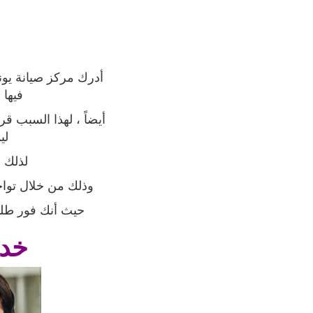
أدرك مركز صيانة يون
فيها 
أيضاً ، لهذا السبب ق
لي
لذلك 
وذلك من خلال توا
حيث أنك فور طلب
خدم