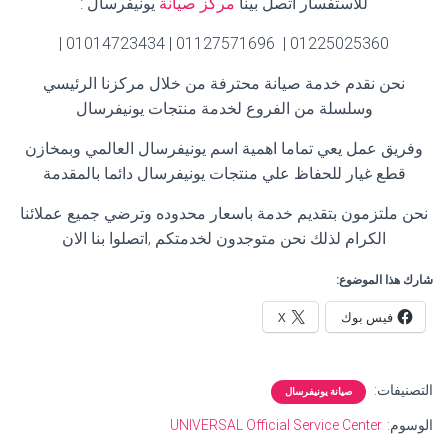
للاستفسار اتصل بينا
مركز صيانة
يونيفرسال
:
01225025360 | 01127571696 | 01014723434 |
نحن نقدم خدمة صيانة محترفة من خلال مركزنا الرئيسي
وسلسلة من الفروع لخدمة منتجات يونيفرسال
وفريق عمل يعي تماما اهمية اسم يونيفرسال العالمي وبمخازن
قطع غيار للحفاظ علي منتجات يونيفرسال دائما بالمقدمة
نحن ملتزمون بتقديم خدمة باسعار محدوده وترضي جميع عملائنا
الكرام لذلك نحن متوجدون لخدمتكم ,اتصلوا بنا الان
شارك هذا الموضوع:
فيس بوك
X
التصنيفات:
صيانة يونيفرسال
الوسوم:
UNIVERSAL Official Service Center