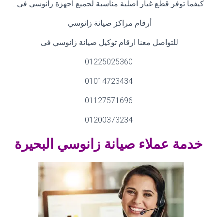
كيفما توفر قطع غيار اصلية مناسبة لجميع اجهزة زانوسي فى
.
أرقام مراكز صيانة زانوسي
للتواصل معنا ارقام توكيل صيانة زانوسي فى
01225025360
01014723434
01127571696
01200373234
خدمة عملاء صيانة زانوسي البحيرة