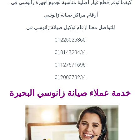
كيفما توفر قطع غيار اصلية مناسبة لجميع اجهزة زانوسي فى
.
أرقام مراكز صيانة زانوسي
للتواصل معنا ارقام توكيل صيانة زانوسي فى
01225025360
01014723434
01127571696
01200373234
خدمة عملاء صيانة زانوسي البحيرة