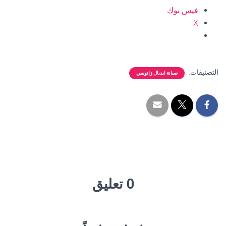
فيس بوك
X
التصنيفات:
صيانة ايديال زانوسي
0 تعليق