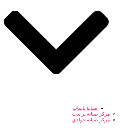
صيانة باساب
مركز صيانة براندت
مركز صيانة جولدي