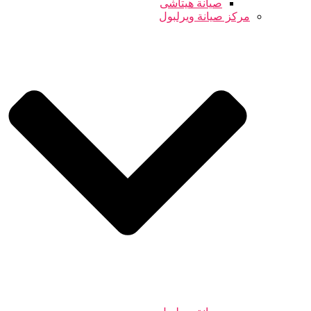
صيانة هيتاشى
مركز صيانة ويرلبول