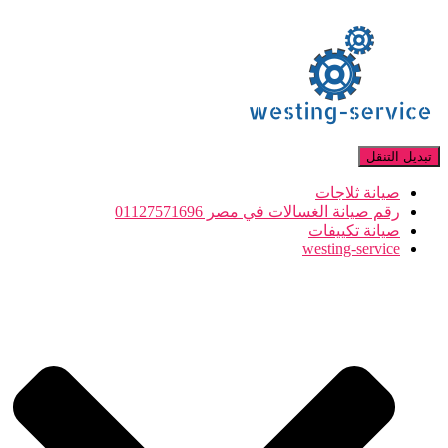
تبديل التنقل
صيانة ثلاجات
رقم صيانة الغسالات في مصر 01127571696
صيانة تكييفات
westing-service