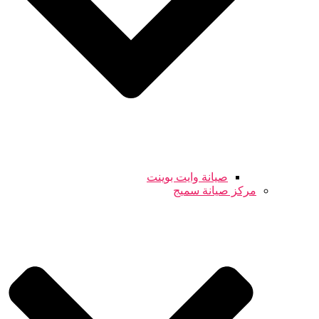
صيانة وايت بوينت
مركز صيانة سميج