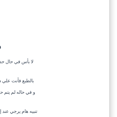
م
لا بأس في حال حد
بالطبع فأنت علي در