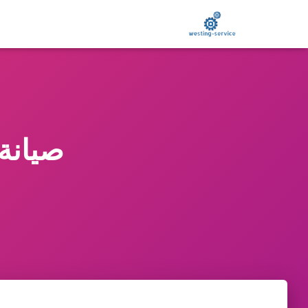
صيانة زا