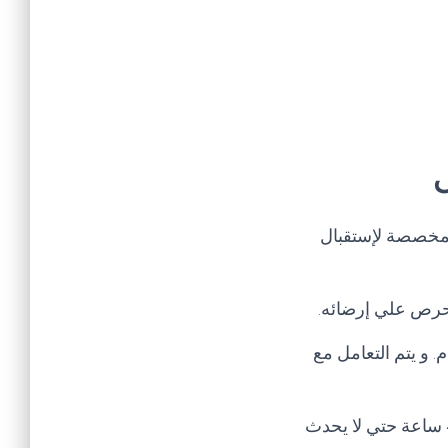
لمخصصة لإستقبال
 نحرص علي إرضائه.
للمدير العام. و يتم التعامل مع
تنبيه هام يرجي عند إبلاغك للشكوي عدم تكرار الشكوي في خلال مده الحل و هي 48 ساعة حتي لا يحدث