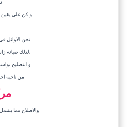
ت
و كن علي يقين أ
نحن الاوائل فى
،لذلك صيانة زا
و التصليح بواس
من ناحية اخر
مرك
والاصلاح مما يشمل