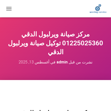
ت
ب
د
ي
ل
مركز صيانة ويرلبول الدقي
ا
ل
01225025360 توكيل صيانة ويرلبول
ت
ن
الدقي
ق
ل
نشرت من قبل
admin
في
أغسطس 13, 2025