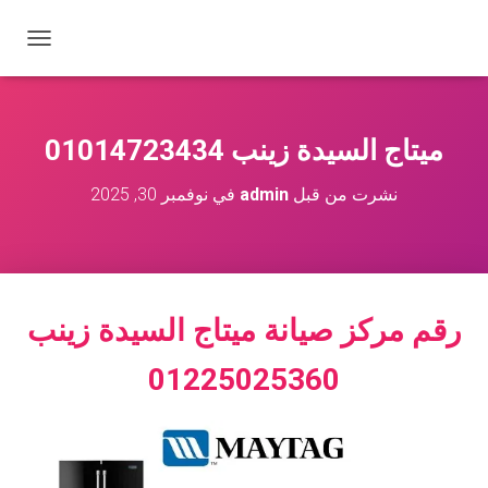
ت
ب
د
ي
ل
ميتاج السيدة زينب 01014723434
ا
ل
نشرت من قبل
admin
في
نوفمبر 30, 2025
ت
ن
ق
ل
رقم مركز صيانة ميتاج
السيدة زينب
01225025360