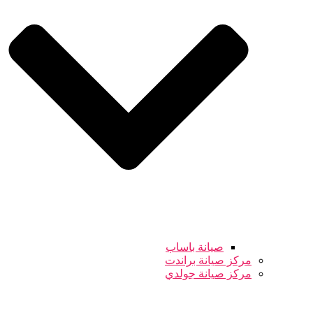
صيانة باساب
مركز صيانة براندت
مركز صيانة جولدي