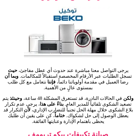
يرجى التواصل معنا مباشرة عند حدوث أي عطل مفاجئ،
حيث
تسجل الطلبات عبر الأرقام المخصصة استقبالاً للمكالمات.
وبما أن
رضا العميل في مقدمة أولوياتنا دائماً،
فإننا
نتعامل مع كل طلب
بمستوى عالٍ من الأهمية.
ولكن
في الحالات النادرة، قد تستغرق المشكلة 48 ساعة،
وحينئذ
يتم
تصعيد الشكوى تلقائياً للمدير العام.
بناءً على هذا
، يرجى عدم تكرار
بلاغ الشكوى خلال مهلة الحل تجنباً للتضارب الإداري،
لأن
التكرار قد
يعطل الوصول إلى حل لشكواك.
ختاماً
، كن على يقين أن طلبك
يحظى باهتمام الإدارة وعنايتها الفائقة.
صيانة تكييفات بيكو تريومف