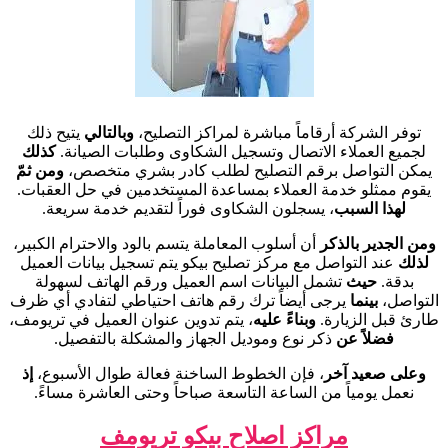
توفر الشركة أرقاماً مباشرة لمراكز التصليح،
وبالتالي
يتيح ذلك
لجميع العملاء الاتصال وتسجيل الشكاوى وطلبات الصيانة.
كذلك
يمكن التواصل برقم التصليح لطلب كادر بشري متخصص،
ومن ثمّ
يقوم ممثلو خدمة العملاء بمساعدة المستخدمين في حل العقبات.
لهذا السبب
، يسجلون الشكاوى فوراً لتقديم خدمة سريعة.
ومن الجدير بالذكر
أن أسلوب المعاملة يتسم بالود والاحترام الكبير،
لذلك
عند التواصل مع مركز تصليح بيكو يتم تسجيل بيانات العميل
بدقة.
حيث
تشمل البيانات اسم العميل ورقم الهاتف لسهولة
التواصل،
بينما
يرجى أيضاً ترك رقم هاتف احتياطي لتفادي أي ظرف
طارئ قبل الزيارة.
وبناءً عليه
، يتم تدوين عنوان العميل في تريومف،
فضلاً عن
ذكر نوع وموديل الجهاز والمشكلة بالتفصيل.
وعلى صعيد آخر
، فإن الخطوط الساخنة فعالة طوال الأسبوع،
إذ
نعمل يومياً من الساعة التاسعة صباحاً وحتى العاشرة مساءً.
مراكز اصلاح بيكو تريومف