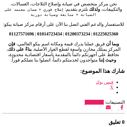
نحن مركز متخصص في صيانة وإصلاح الثلاجات، الغسالات،
والتكييفات،
ولذلك
نلتزم بتقديم:
إصلاح فوري + ضمان معتمد على
الصيانة + متابعة وصيانة دورية
للاستفسار والدعم الفني اتصل بنا الآن على أرقام مركز صيانة بيكو:
01127571696
|
01014723434
|
01200373234
|
01225025360
وبما أن
فريق عملنا يدرك قيمة ومكانة اسم بيكو العالمي،
فإن
المركز يمتلك مخازن واسعة لقطع الغيار الأصلية.
بناءً على ذلك
،
نحافظ على أجهزتكم دائماً بالمقدمة بأسعار اقتصادية محدودة،
وحيث إننا
متواجدون لخدمتكم دائماً، اتصلوا بنا نصلكم فوراً.
شارك هذا الموضوع:
فيس بوك
X
التصنيفات:
صيانة بيكو
0 تعليق