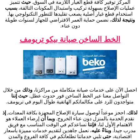
المركز توفير كافة قطع الغيار اللازمة في السوق.
حيث
تتميز
عمليات الإصلاح بسهولة تركيب واستبدال المكونات التالفة،
بسبب
استخدام قطع غيار أصلية يصعب تقليدها للتطور التكنولوجي بها.
ونتيجة لذلك
، نضمن حماية العمر الافتراضي للجهاز لسنوات طويلة
دون عناء.
الخط الساخن صيانة بيكو تريومف
احصل الآن على خدمات صيانة متكاملة من مراكزنا،
وذلك
من خلال
التواصل معنا عبر الخط الساخن فور حدوث عطل.
حيث إننا
متواجدون للرد على مكالماتكم الهاتفية طوال اليوم في تريومف.
لذلك
، احجز موعداً لوصول سيارة الإصلاح المجهزة بكافة المعدات,
إذ
نقدم الخدمة بالمنزل دون عناء الخروج.
وبما أن
إرضاء العملاء هو
الاهتمام الأول لنا،
فإننا
نساعدكم في الوقت المناسب مع فريق
مدرب جيداً.
وبناءً عليه
، نعمل جاهدين لتقديم خدمات مميزة بأسعار
اقتصادية،
حتى
تلبي خدماتنا تطلعاتكم في كافة الفروع والمدن