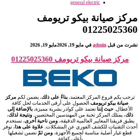
general electric
مركز صيانة بيكو تريومف
01225025360
نشرت من قبل
admin
في
مايو 19, 2026
مايو 19, 2026
مركز صيانة بيكو تريومف 01225025360
ترحب بكم فروع المركز المعتمد،
بناءً على ذلك
، يضمن لكم
مركز
صيانة بيكو تريومف
الحصول على أرقى الخدمات لحل كافة
الأعطال.
حيث إننا
نعتمد على كوادر بشرية مميزة،
بالإضافة إلى
ذلك
، يمتلك المركز نخبة من المهندسين المختصين.
ونتيجة لذلك
،
يطبق فريقنا المعايير العالمية الدقيقة،
ومن ناحية أخرى
، نستخدم
أحدث التقنيات للكشف الفوري عن المشكلات.
علاوة على هذا
، نوفر
قطع غيار أصلية مناسبة لجميع الأجهزة،
ومن ثمّ
نضمن تشغيلها
بأعلى كفاءة.