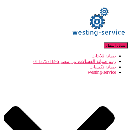
تبديل التنقل
صيانة ثلاجات
رقم صيانة الغسالات في مصر 01127571696
صيانة تكييفات
westing-service