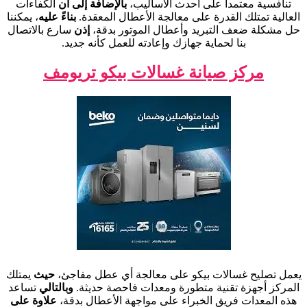
تنافسية معتمداً على أحدث الأساليب،
بالإضافة إلى أن
الكفاءات
العالية تمتلك القدرة على معالجة الأعطال المعقدة.
بناءً عليه
، يمكننا
حل مشكلة ضعف التبريد وأعطال الموتور بدقة،
إذن
سارع بالاتصال
بنا لحماية جهازك وإعادته للعمل كأنه جديد.
مركز صيانة غسالات بيكو تريومف
يعمل تصليح غسالات بيكو على معالجة أي عطل مفاجئ،
حيث
يمتلك
المركز أجهزة تقنية متطورة ومعدات فاحصة حديثة.
وبالتالي
تساعد
هذه المعدات فريق الخبراء على مواجهة الأعطال بدقة،
علاوة على