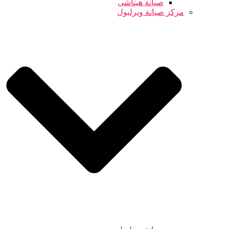
صيانة هيتاشى
مركز صيانة ويرلبول