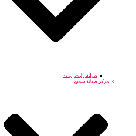
صيانة وايت بوينت
مركز صيانة سميج