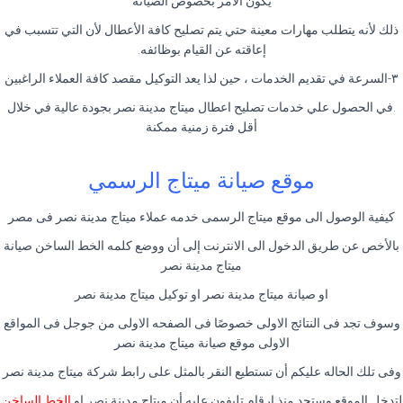
يكون الامر بخصوص الصيانة
ذلك لأنه يتطلب مهارات معينة حتي يتم تصليح كافة الأعطال لأن التي تتسبب في
إعاقته عن القيام بوظائفه.
٣-السرعة في تقديم الخدمات ، حين لذا يعد التوكيل مقصد كافة العملاء الراغبين
.في الحصول علي خدمات تصليح اعطال ميتاج مدينة نصر بجودة عالية في خلال
أقل فترة زمنية ممكنة
موقع صيانة ميتاج الرسمي
كيفية الوصول الى موقع ميتاج الرسمى خدمه عملاء ميتاج مدينة نصر فى مصر
بالأخص عن طريق الدخول الى الانترنت إلى أن ووضع كلمه الخط الساخن صيانة
ميتاج مدينة نصر
او صيانة ميتاج مدينة نصر او توكيل ميتاج مدينة نصر
وسوف تجد فى النتائج الاولى خصوصًا فى الصفحه الاولى من جوجل فى المواقع
الاولى موقع صيانة ميتاج مدينة نصر
وفى تلك الحاله عليكم أن تستطيع النقر بالمثل على رابط شركة ميتاج مدينة نصر
لتدخل الموقع وستجد منذ ارقام تليفون عليه أن ميتاج مدينة نصر او
الخط الساخن