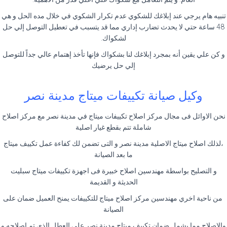
تنبيه هام يرجي عند إبلاغك للشكوي عدم تكرار الشكوي في خلال مده الحل و هي
48 ساعة حتي لا يحدث تضارب إداري مما قد يتسبب في تعطيل التوصل إلي حل
لشكواك.
و كن علي يقين أنه بمجرد إبلاغك لنا بشكواك فإنها تأخذ إهتمام عالي جداً للتوصل
إلي حل يرضيك
وكيل صيانة تكييفات ميتاج مدينة نصر
نحن الاوائل فى مجال مركز اصلاح تكييفات ميتاج في مدينة نصر مع مركز اصلاح
شاملة تتم بقطع غيار اصلية
،لذلك اصلاح ميتاج الاصلية مدينة نصر و التى تضمن لك كفاءة عمل تكييف ميتاج
ما بعد الصيانة
و التصليح بواسطة مهندسين اصلاح خبيرة فى اجهزة تكييفات ميتاج سبليت
الحديثة و القديمة
من ناحية اخري مهندسين مركز اصلاح ميتاج للتكييفات يمنح العميل ضمان على
الصيانة
والاصلاح مما يشمل ضمان تكييف ميتاج مدينة نصر على العطل الذى تم اصلاحه و