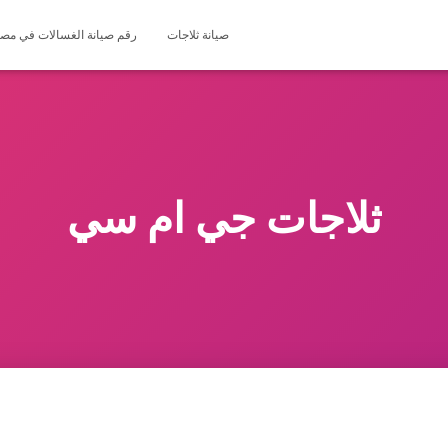
صيانة ثلاجات
رقم صيانة الغسالات في مصر 127571696
ثلاجات جي ام سي